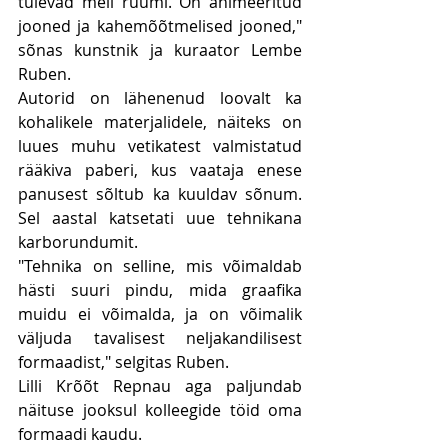
tulevad meil ruumi. On animeeritud 
jooned ja kahemõõtmelised jooned," 
sõnas kunstnik ja kuraator Lembe 
Ruben.
Autorid on lähenenud loovalt ka 
kohalikele materjalidele, näiteks on 
luues muhu vetikatest valmistatud 
rääkiva paberi, kus vaataja enese 
panusest sõltub ka kuuldav sõnum. 
Sel aastal katsetati uue tehnikana 
karborundumit.
"Tehnika on selline, mis võimaldab 
hästi suuri pindu, mida graafika 
muidu ei võimalda, ja on võimalik 
väljuda tavalisest neljakandilisest 
formaadist," selgitas Ruben.
Lilli Krõõt Repnau aga paljundab 
näituse jooksul kolleegide töid oma 
formaadi kaudu.