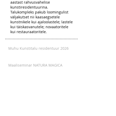
aastast rahvusvahelise
kunstiresidentuurina.
Talukompleks pakub loomingulist
väljakutset nii kaasaegsetele
kunstnikele kui ajaloolastele; lastele
kui täiskasvanutele; novaatoritele
kui restauraatoritele.
Muhu Kunstitalu residentuur 2026
Maaliseminar NATURA MAGICA
Muhu Maal
MUHU FOTO 2026
FUTU MUHU 2026 NÄITUS