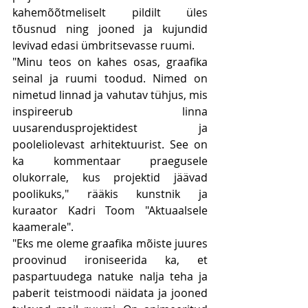
kahemõõtmeliselt pildilt üles 
tõusnud ning jooned ja kujundid 
levivad edasi ümbritsevasse ruumi.
"Minu teos on kahes osas, graafika 
seinal ja ruumi toodud. Nimed on 
nimetud linnad ja vahutav tühjus, mis 
inspireerub linna 
uusarendusprojektidest ja 
pooleliolevast arhitektuurist. See on 
ka kommentaar praegusele 
olukorrale, kus projektid jäävad 
poolikuks," rääkis kunstnik ja 
kuraator Kadri Toom "Aktuaalsele 
kaamerale".
"Eks me oleme graafika mõiste juures 
proovinud ironiseerida ka, et 
paspartuudega natuke nalja teha ja 
paberit teistmoodi näidata ja jooned 