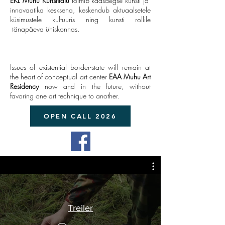
EKL Muhu Kunstitalu
toimib kaasaegse kunsti ja
innovaatika kesksena, keskendub aktuaalsetele
küsimustele kultuuris ning kunsti rollile
tänapäeva ühiskonnas.
Issues of existential border-state will remain at
the heart of conceptual art center
EAA
Muhu Art
Residency
now and in the future, without
favoring one art technique to another.
OPEN CALL 2026
Treiler