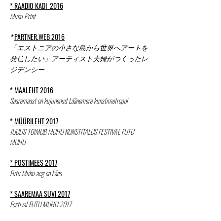
*
RAADIO KADI 2016
Muhu Print
*
PARTNER.WEB 2016
「エストニアの小さな島から世界へアートを
発信したい」アーティスト夫婦がつくったレ
ジデンシー
* MAALEHT 2016
Saaremaast on kujunenud Läänemere kunstimetropo​l
* MÜÜRILEHT 2017
JUULIS TOIMUB MUHU KUNSTITALUS FESTIVAL FUTU
MUHU
* POSTIMEES 2017
Futu Muhu aeg on käes
* SAAREMAA SUVI 2017
Festival FUTU MUHU 2017