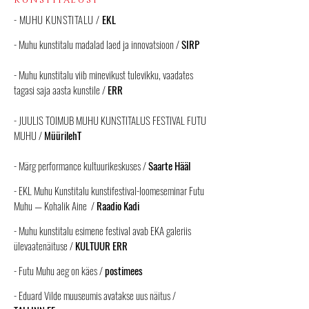
KUNSTITALUST
- MUHU KUNSTITALU /
EKL
- Muhu kunstitalu madalad laed ja innovatsioon /
SIRP
-
Muhu kunstitalu viib minevikust tulevikku, vaadates
tagasi saja aasta kunstile /
ERR
-
JUULIS TOIMUB MUHU KUNSTITALUS FESTIVAL FUTU
MUHU /
MüürilehT
-
Märg performance kultuurikeskuses /
Saarte Hääl
-
EKL Muhu Kunstitalu kunstifestival-loomeseminar Futu
Muhu — Kohalik Aine /
Raadio Kadi
-
Muhu kunstitalu esimene festival avab EKA galeriis
ülevaatenäituse /
KULTUUR ERR
- Futu Muhu aeg on käes /
postimees
- Eduard Vilde muuseumis avatakse uus näitus /