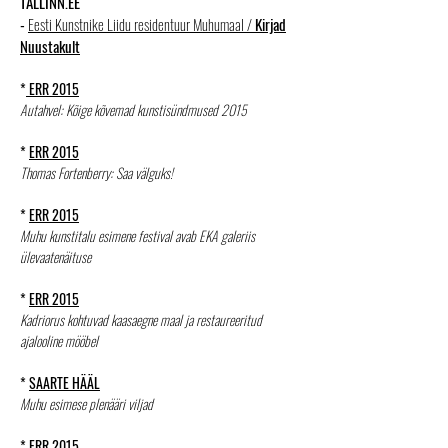
TALLINN.EE
-
Eesti Kunstnike Liidu residentuur Muhumaal /
Kirjad
Nuustakult
*
ERR 2015
Autahvel: Kõige kõvemad kunstisündmused 2015
*
ERR 2015
Thomas Fortenberry: Saa välguks!
*
ERR 2015
Muhu kunstitalu esimene festival avab EKA galeriis
ülevaatenäituse
*
ERR 2015
Kadriorus kohtuvad kaasaegne maal ja restaureeritud
ajalooline mööbel
*
SAARTE HÄÄL
Muhu esimese plenääri viljad
*
ERR 2015