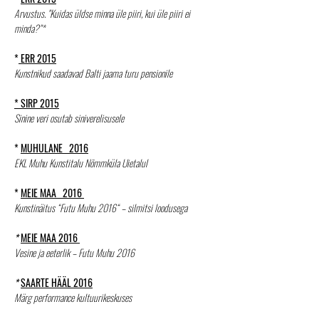
Arvustus. "Kuidas üldse minna üle piiri, kui üle piiri ei
minda?"*
*
ERR 2015
Kunstnikud saadavad Balti jaama turu pensionile
* SIRP 2015
Sinine veri osutab siniverelisusele
*
MUHULANE 2016
EKL Muhu Kunstitalu Nõmmküla Uietalul
*
MEIE MAA 2016
Kunstinäitus “Futu Muhu 2016“ – silmitsi loodusega
*
MEIE MAA 2016
Vesine ja eeterlik – Futu Muhu 2016
*
SAARTE HÄÄL 2016
Märg performance kultuurikeskuses