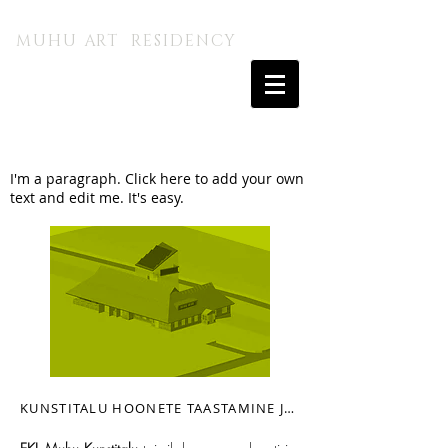
MUHU A.I. KUNSTITALU
MUHU ART RESIDENCY
I'm a paragraph. Click here to add your own
text and edit me. It's easy.
KUNSTITALU HOONETE TAASTAMINE JA KAASAJASTAMINE