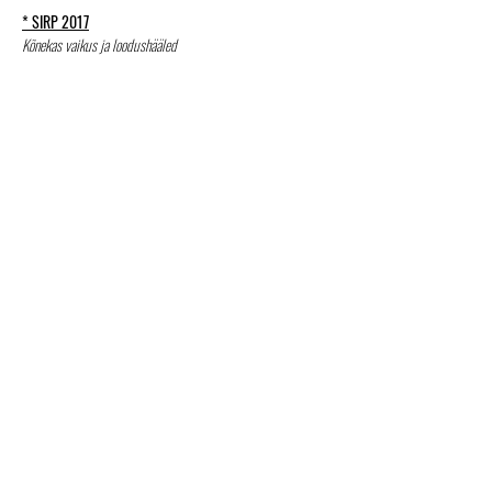
* SIRP 2017
Kõnekas vaikus ja loodushääled