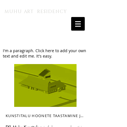
MUHU A.I. KUNSTITALU
MUHU ART RESIDENCY
I'm a paragraph. Click here to add your own
text and edit me. It's easy.
KUNSTITALU HOONETE TAASTAMINE JA KAASAJASTAMINE