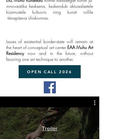
EKL Muhu Kunstitalu
toimib kaasaegse kunsti ja
innovaatika kesksena, keskendub aktuaalsetele
küsimustele kultuuris ning kunsti rollile
tänapäeva ühiskonnas.
Issues of existential border-state will remain at
the heart of conceptual art center
EAA
Muhu Art
Residency
now and in the future, without
favoring one art technique to another.
OPEN CALL 2026
Treiler