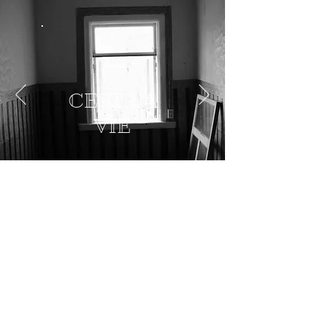
CEST LA
VIE
FUTU MUHU 2017 – 100 YEARS
Video and performance art festival
At EAA Muhu A.I. Residency
FUTU MUHU 2017 was dedicated to