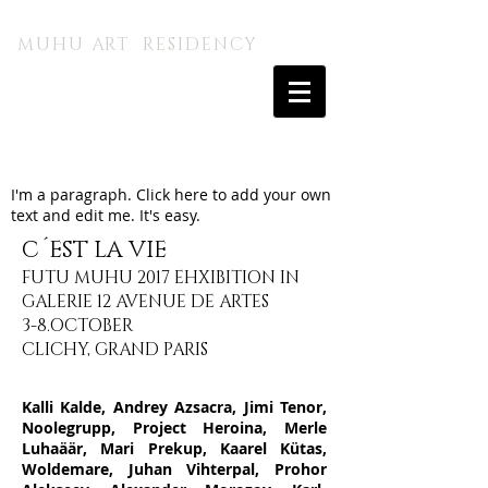
MUHU A.I. KUNSTITALU
MUHU ART RESIDENCY
I'm a paragraph. Click here to add your own
text and edit me. It's easy.
C´EST LA VIE
FUTU MUHU 2017 EHXIBITION IN
GALERIE 12 AVENUE DE ARTES
3-8.OCTOBER
CLICHY, GRAND PARIS
Kalli Kalde, Andrey Azsacra, Jimi Tenor,
Noolegrupp, Project Heroina, Merle
Luhaäär, Mari Prekup, Kaarel Kütas,
Woldemare, Juhan Vihterpal, Prohor