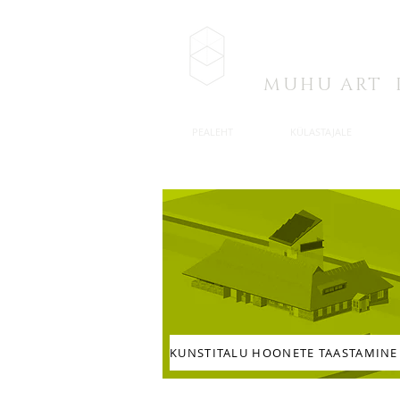
MUHU A.I
MUHU ART 
PEALEHT
KÜLASTAJALE