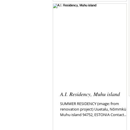
A.I. Residency, Muhu island
SUMMER RESIDENCY (image: from
renovation project) Uuetalu, Nõmmküla,
Muhu island 94752, ESTONIA Contact
person: Tiiu Rebane E-mail:...