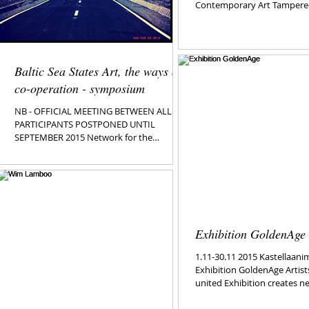
Contemporary Art Tampere-
August 2015 A.I. Muhu...
Baltic Sea States Art, the ways of
co-operation - symposium
NB - OFFICIAL MEETING BETWEEN ALL
PARTICIPANTS POSTPONED UNTIL
SEPTEMBER 2015 Network for the
development of collaboration between...
Exhibition GoldenAge
1.11-30.11 2015 Kastellaanimaja Gallery
6,
Exhibition GoldenAge Artist
united Exhibition creates n
on
environments, gives ...