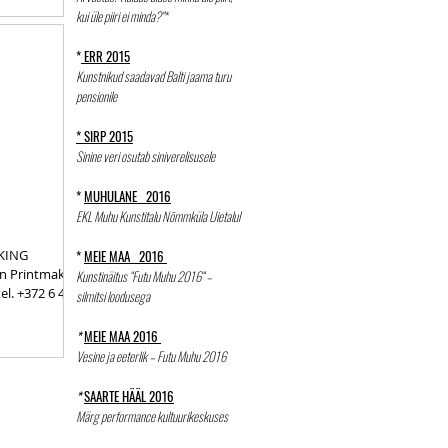
kui üle piiri ei minda?"*
*
ERR 2015
Kunstnikud saadavad Balti jaama turu
pensionile
* SIRP 2015
Sinine veri osutab siniverelisusele
*
MUHULANE 2016
EKL Muhu Kunstitalu Nõmmküla Uietalul
KING
*
MEIE MAA 2016
an Printmaking
Kunstinäitus “Futu Muhu 2016“ –
el. +372 6 446
silmitsi loodusega
*
MEIE MAA 2016
Vesine ja eeterlik – Futu Muhu 2016
*
SAARTE HÄÄL 2016
Märg performance kultuurikeskuses