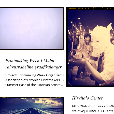
Printmaking Week-I Muhu
rahvusvaheline graafikalaager
Project: Printmaking Week Organiser: The
Association of Estonian Printmakers Place:
Summer Base of the Estonian Artists'
Association,...
Hirvitalo Center
http://futumuhu.wix.com/f
sts/c14q0 HIRVITALO Center