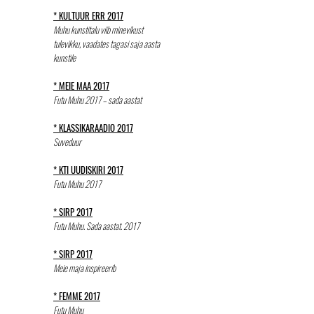
* KULTUUR ERR 2017
Muhu kunstitalu viib minevikust
tulevikku, vaadates tagasi saja aasta
kunstile
* MEIE MAA 2017
Futu Muhu 2017 – sada aastat
* KLASSIKARAADIO 2017
Suveduur
* KTI UUDISKIRI 2017
Futu Muhu 2017
* SIRP 2017
Futu Muhu. Sada aastat. 2017
* SIRP 2017
Meie maja inspireerib
* FEMME 2017
Futu Muhu