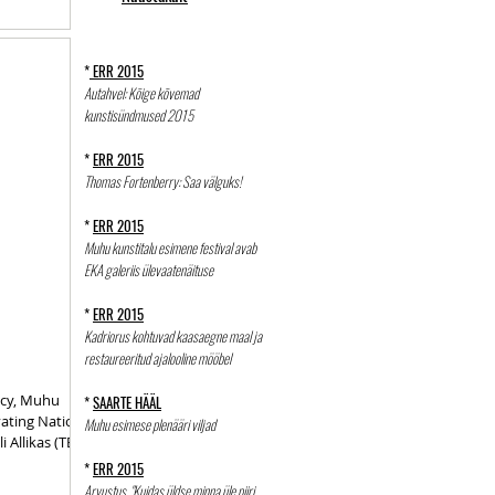
*
ERR 2015
Autahvel: Kõige kõvemad
kunstisündmused 2015
*
ERR 2015
Thomas Fortenberry: Saa välguks!
*
ERR 2015
Muhu kunstitalu esimene festival avab
EKA galeriis ülevaatenäituse
*
ERR 2015
Kadriorus kohtuvad kaasaegne maal ja
restaureeritud ajalooline mööbel
ncy, Muhu
*
SAARTE HÄÄL
ovating National
Muhu esimese plenääri viljad
 Allikas (TEK -
*
ERR 2015
Arvustus. "Kuidas üldse minna üle piiri,