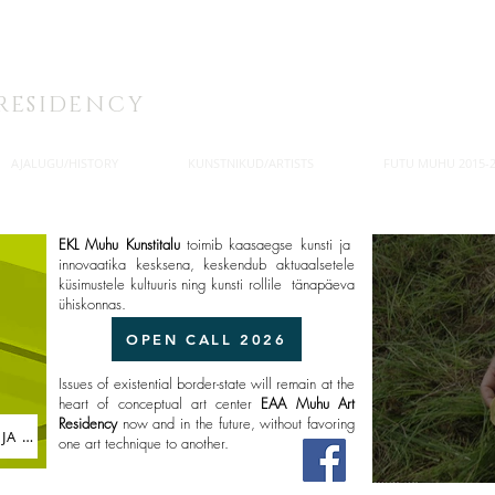
. KUNSTITALU
RESIDENCY
AJALUGU/HISTORY
KUNSTNIKUD/ARTISTS
FUTU MUHU 2015-2
EKL Muhu Kunstitalu
toimib kaasaegse kunsti ja
innovaatika kesksena, keskendub aktuaalsetele
küsimustele kultuuris ning kunsti rollile tänapäeva
ühiskonnas.
OPEN CALL 2026
Issues of existential border-state will remain at the
heart of conceptual art center
EAA
Muhu Art
Residency
now and in the future, without favoring
KUNSTITALU HOONETE TAASTAMINE JA KAASAJASTAMINE
one art technique to another.