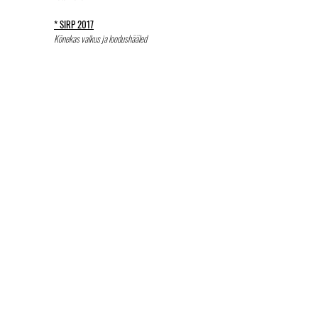
* SIRP 2017
Kõnekas vaikus ja loodushääled