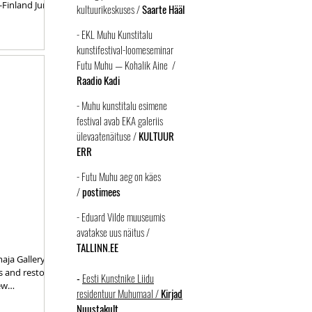
Finland June-
kultuurikeskuses /
Saarte Hääl
-
EKL Muhu Kunstitalu
kunstifestival-loomeseminar
Futu Muhu — Kohalik Aine /
Raadio Kadi
-
Muhu kunstitalu esimene
festival avab EKA galeriis
ülevaatenäituse /
KULTUUR
ERR
- Futu Muhu aeg on käes
/
postimees
- Eduard Vilde muuseumis
avatakse uus näitus /
TALLINN.EE
s and restorers
-
Eesti Kunstnike Liidu
ew
residentuur Muhumaal /
Kirjad
Nuustakult