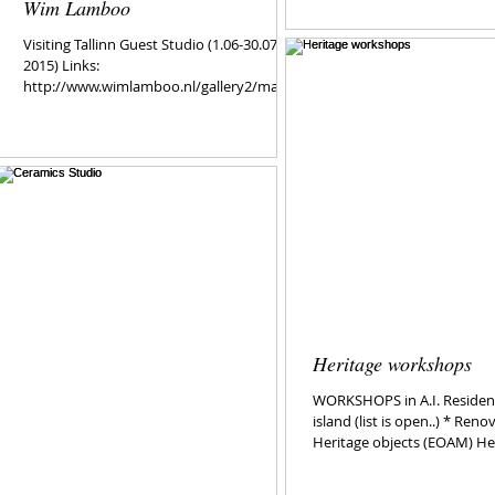
Wim Lamboo
Visiting Tallinn Guest Studio (1.06-30.07.
2015) Links:
http://www.wimlamboo.nl/gallery2/main.p
hp
http://artishok.blogspot.com/2010/08/...
Heritage workshops
WORKSHOPS in A.I. Reside
island (list is open..) * Ren
Heritage objects (EOAM) Heli
TCS) *...