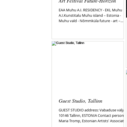
Art Festival Future-Horizon
EAA Muhu A.I. RESIDENCY - EKL Muhu
A.I.Kunstitalu Muhu island – Estonia -
Muhu vald - Nõmmküla future - art –
energetics – heritage -...
Guest Studio, Tallinn
GUEST STUDIO address: Vabaduse väljak 
10146 Tallinn, ESTONIA Contact person:
Maria Tromp, Estonian Artists' Associati
E-mail:...