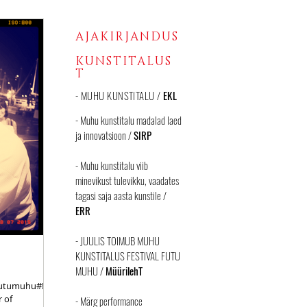
AJAKIRJANDUS
KUNSTITALUS
T
- MUHU KUNSTITALU /
EKL
- Muhu kunstitalu madalad laed
ja innovatsioon /
SIRP
-
Muhu kunstitalu viib
minevikust tulevikku, vaadates
tagasi saja aasta kunstile /
ERR
-
JUULIS TOIMUB MUHU
KUNSTITALUS FESTIVAL FUTU
MUHU /
MüürilehT
utumuhu#!arti
 of
-
Märg performance