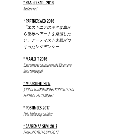
*
RAADIO KADI 2016
Muhu Print
*
PARTNER.WEB 2016
「エストニアの小さな島か
ら世界へアートを発信した
い」アーティスト夫婦がつ
くったレジデンシー
* MAALEHT 2016
Saaremaast on kujunenud Läänemere
kunstimetropo​l
* MÜÜRILEHT 2017
JUULIS TOIMUB MUHU KUNSTITALUS
FESTIVAL FUTU MUHU
* POSTIMEES 2017
Futu Muhu aeg on käes
* SAAREMAA SUVI 2017
Festival FUTU MUHU 2017