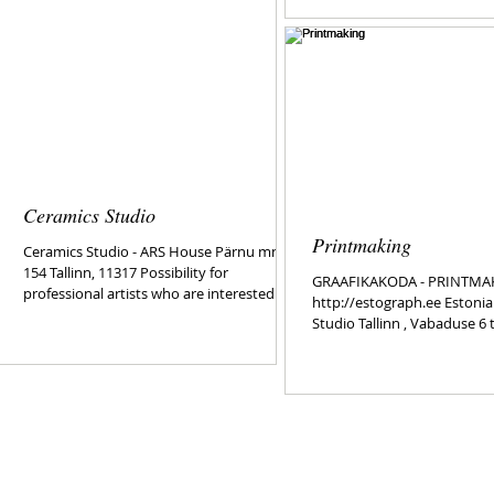
Ceramics Studio
Printmaking
Ceramics Studio - ARS House Pärnu mnt
154 Tallinn, 11317 Possibility for
GRAAFIKAKODA - PRINTMA
professional artists who are interested in
http://estograph.ee Estoni
working in ARS...
Studio Tallinn , Vabaduse 6 t
872 Professional artist...