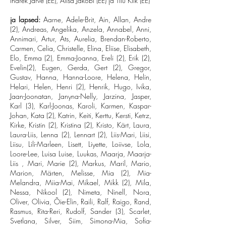
Indrek Järve (EE), Alisa Jakobi (EE) ja Tiiu Kiik (EE)
ja lapsed:
Aarne, Adele-Brit, Ain, Allan, Andre
(2), Andreas, Angelika, Anzela, Annabel, Anni,
Annimari, Artur, Ats, Aurelia, Brendan-Roberto,
Carmen, Celia, Christelle, Elina, Eliise, Elisabeth,
Elo, Emma (2), Emma-Joanna, Ereli (2), Erik (2),
Evelin(2), Eugen, Gerda, Gert (2), Gregor,
Gustav, Hanna, Hanna-Loore, Helena, Helin,
Helari, Helen, Henri (2), Henrik, Hugo, Ivika,
Jaan-Joonatan, Janyna-Nelly, Jarzina, Jasper,
Karl (3), Karl-Joonas, Karoli, Karmen, Kaspar-
Johan, Kata (2), Katrin, Keiti, Kerttu, Kersti, Ketrz,
Kirke, Kristin (2), Kristina (2), Kristo, Kärt, Laura,
Laura-Liis, Lenna (2), Lennart (2), Liis-Mari, Liisi,
Liisu, Lili-Marleen, Lisett, Liyette, Loiivse, Lola,
Loore-Lee, Luisa Luise, Luukas, Maarja, Maarja-
Liis , Mari, Marie (2), Markus, Maril, Mario,
Marion, Märten, Melisse, Mia (2), Mia-
Melandra, Miia-Mai, Mikael, Mikk (2), Mila,
Nessa, Nikool (2), Nimeta, Ninell, Nora,
Oliver, Olivia, Õie-Elin, Raili, Ralf, Raigo, Rand,
Rasmus, Rita-Reri, Rudolf, Sander (3), Scarlet,
Svetlana, Silver, Siim, Simona-Mia, Sofia-