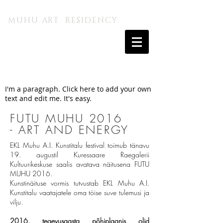
MUHU A.I. KUNSTITALU
MUHU ART RESIDENCY
I'm a paragraph. Click here to add your own
text and edit me. It's easy.
FUTU MUHU 2016
-
ART AND ENERGY
EKL Muhu A.I. Kunstitalu festival toimub tänavu
19. augustil Kuressaare Raegalerii
Kultuurikeskuse saalis avatava näitusena FUTU
MUHU 2016.
Kunstinäituse vormis tutvustab EKL Muhu A.I.
Kunstitalu vaatajatele oma töise suve tulemusi ja
vilju.
2016. tegevusaasta põhiplaanis olid