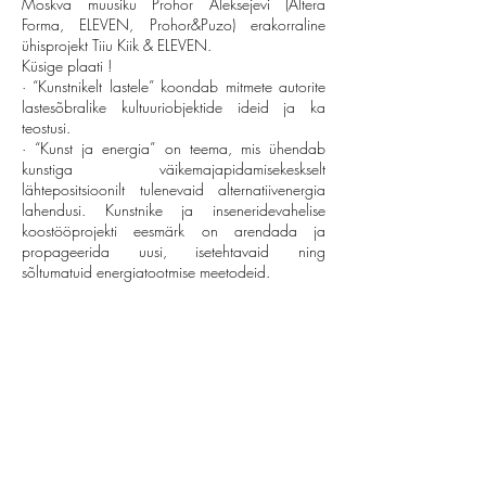
Moskva muusiku Prohor Aleksejevi (Altera
Forma, ELEVEN, Prohor&Puzo) erakorraline
ühisprojekt Tiiu Kiik & ELEVEN.
Küsige plaati !
· “Kunstnikelt lastele” koondab mitmete autorite
lastesõbralike kultuuriobjektide ideid ja ka
teostusi.
· “Kunst ja energia” on teema, mis ühendab
kunstiga väikemajapidamisekeskselt
lähtepositsioonilt tulenevaid alternatiivenergia
lahendusi. Kunstnike ja inseneridevahelise
koostööprojekti eesmärk on arendada ja
propageerida uusi, isetehtavaid ning
sõltumatuid energiatootmise meetodeid.