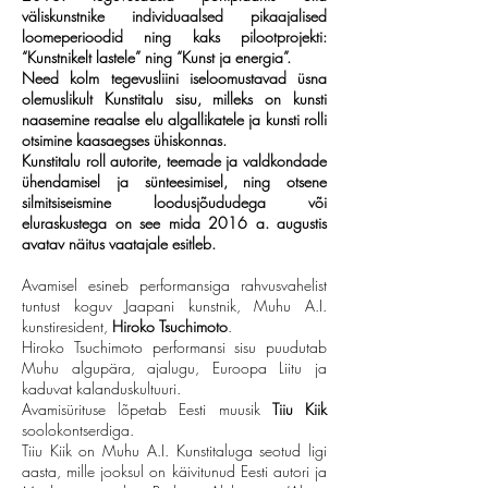
väliskunstnike individuaalsed pikaajalised
loomeperioodid ning kaks pilootprojekti:
“Kunstnikelt lastele” ning “Kunst ja energia”.
Need kolm tegevusliini iseloomustavad üsna
olemuslikult Kunstitalu sisu, milleks on kunsti
naasemine reaalse elu algallikatele ja kunsti rolli
otsimine kaasaegses ühiskonnas.
Kunstitalu roll autorite, teemade ja valdkondade
ühendamisel ja sünteesimisel, ning otsene
silmitsiseismine loodusjõududega või
eluraskustega on see mida 2016 a. augustis
avatav näitus vaatajale esitleb.
Avamisel esineb performansiga rahvusvahelist
tuntust koguv Jaapani kunstnik, Muhu A.I.
kunstiresident,
Hiroko Tsuchimoto
.
Hiroko Tsuchimoto performansi sisu puudutab
Muhu algupära, ajalugu, Euroopa Liitu ja
kaduvat kalanduskultuuri.
Avamisürituse lõpetab Eesti muusik
Tiiu Kiik
soolokontserdiga.
Tiiu Kiik on Muhu A.I. Kunstitaluga seotud ligi
aasta, mille jooksul on käivitunud Eesti autori ja