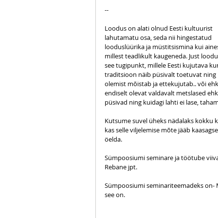
--
Loodus on alati olnud Eesti kultuurist 
lahutamatu osa, seda nii hingestatud 
looduslüürika ja müstitsismina kui aine
millest teadlikult kaugeneda. Just loodu
see tugipunkt, millele Eesti kujutava kun
traditsioon näib püsivalt toetuvat ning 
olemist mõistab ja ettekujutab.. või eh
endiselt olevat valdavalt metslased eh
püsivad ning kuidagi lahti ei lase, taham
Kutsume suvel üheks nädalaks kokku kun
kas selle viljelemise mõte jääb kaasags
öelda.
Sümpoosiumi seminare ja töötube viivad l
Rebane jpt.
Sümpoosiumi seminariteemadeks on- Mets
see on.