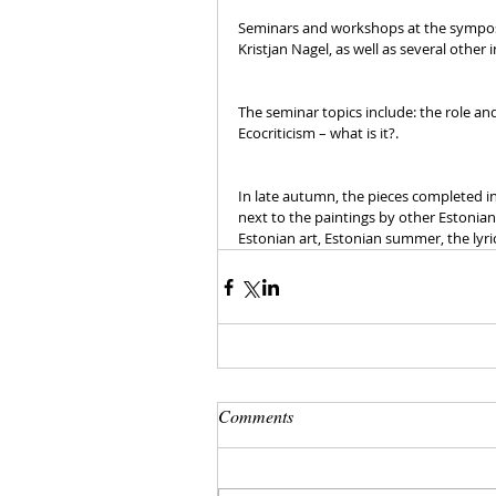
Seminars and workshops at the symposiu
Kristjan Nagel, as well as several other i
The seminar topics include: the role and 
Ecocriticism – what is it?.
In late autumn, the pieces completed in
next to the paintings by other Estonian 
Estonian art, Estonian summer, the lyric
Comments