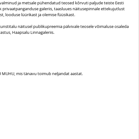
 valminud ja metsale pühendatud teosed kõrvuti paljude teiste Eesti 
privaatpanganduse galeriis, taasluues näitusepinnale ettekujutlust 
, looduse lüürikast ja olemise füüsikast. 
unstitalu näitusel publikupreemia pälvivale teosele võimaluse osaleda 
stus, Haapsalu Linnagaleriis.
U MUHU, mis tänavu toimub neljandat aastat.