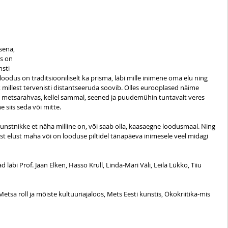
sena, 
s on 
sti 
loodus on traditsiooniliselt ka prisma, läbi mille inimene oma elu ning 
k millest tervenisti distantseeruda soovib. Olles eurooplased näime 
k metsarahvas, kellel sammal, seened ja puudemühin tuntavalt veres 
e siis seda või mitte.
stnikke et näha milline on, või saab olla, kaasaegne loodusmaal. Ning 
est elust maha või on looduse piltidel tänapäeva inimesele veel midagi 
äbi Prof. Jaan Elken, Hasso Krull, Linda-Mari Väli, Leila Lükko, Tiiu 
a roll ja mõiste kultuuriajaloos, Mets Eesti kunstis, Ökokriitika-mis 