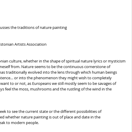
sses the traditions of nature painting 
Estonian Artists Association
ian culture, whether in the shape of spiritual nature lyrics or mysticism 
oneself from. Nature seems to be the continuous cornerstone of 
has traditionally evolved into the lens through which human beings 
existence… or into the phenomenon they might wish to completely 
ant to or not, as Europeans we still mostly seem to be savages of 
ways feel the moss, mushrooms and the rustling of the wind in the 
ek to see the current state or the different possibilities of 
d whether nature painting is out of place and date in the 
peak to modern people. 