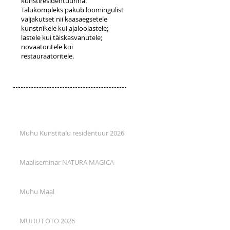
kunstiresidentuurina.
Talukompleks pakub loomingulist
väljakutset nii kaasaegsetele
kunstnikele kui ajaloolastele;
lastele kui täiskasvanutele;
novaatoritele kui
restauraatoritele.
Muhu Kunstitalu residentuur 2026
Maaliseminar NATURA MAGICA
Muhu Maal
MUHU FOTO 2026