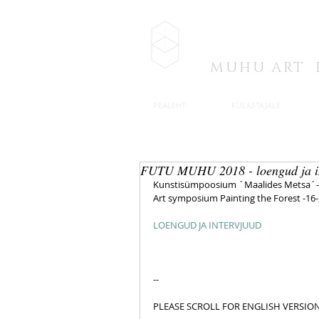
MUHU A.I
MUHU ART 
PEALEHT
KÜLASTAJALE
FUTU MUHU 2018 - loengud ja i
Kunstisümpoosium ´Maalides Metsa´- 16
Art symposium Painting the Forest -16-2
LOENGUD JA INTERVJUUD
--
PLEASE SCROLL FOR ENGLISH VERSIO