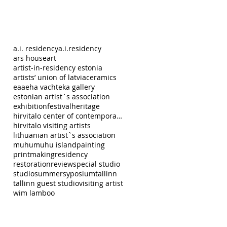
a.i. residency
a.i.residency
ars house
art
artist-in-residency estonia
artists’ union of latvia
ceramics
eaa
eha vacht
eka gallery
estonian artist`s association
exhibition
festival
heritage
hirvitalo center of contemporary art pispala
hirvitalo visiting artists
lithuanian artist`s association
muhu
muhu island
painting
printmaking
residency
restoration
review
special studio
studio
summer
syposium
tallinn
tallinn guest studio
visiting artist
wim lamboo