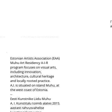
I
a
024
KUNSTITALU RENOVEERIMINE
Estonian Artists Association (EAA)
Muhu Art Residency A-I-R
program focuses on visual arts,
including innovation,
architecture, cultural heritage
and locally rooted practice.
A.I. is situated on island Muhu, at
the west coast of Estonia.
--
Eesti Kunstnike Liidu Muhu
A. I. Kunstitalu toimib alates 2015.
aastast rahvusvahelise