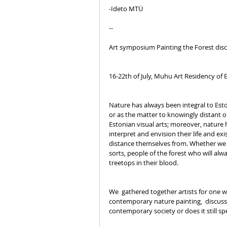
-Ideto MTÜ
--
Art symposium Painting the Forest discu
16-22th of July, Muhu Art Residency of 
Nature has always been integral to Eston
or as the matter to knowingly distant 
Estonian visual arts; moreover, nature 
interpret and envision their life and 
distance themselves from. Whether we w
sorts, people of the forest who will al
treetops in their blood. 
We  gathered together artists for one we
contemporary nature painting,  discusse
contemporary society or does it still s