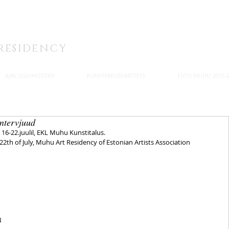
. KUNSTITALU
RESIDENCY
AJALUGU/HISTORY
KUNSTNIKUD/ARTISTS
FUTU MUHU 2015-2
ntervjuud
-22.juulil, EKL Muhu Kunstitalus. 
2th of July, Muhu Art Residency of Estonian Artists Association
N