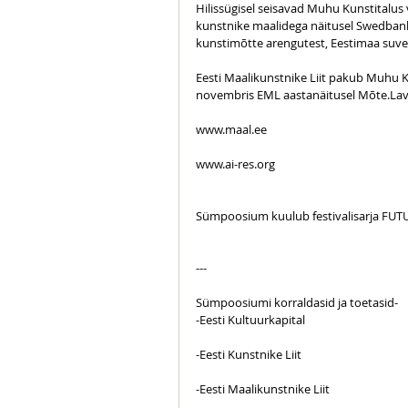
Hilissügisel seisavad Muhu Kunstitalus
kunstnike maalidega näitusel Swedbank 
kunstimõtte arengutest, Eestimaa suvest
Eesti Maalikunstnike Liit pakub Muhu K
novembris EML aastanäitusel Mõte.Lava
www.maal.ee
www.ai-res.org
Sümpoosium kuulub festivalisarja FUT
​---
Sümpoosiumi korraldasid ja toetasid-
-Eesti Kultuurkapital
-Eesti Kunstnike Liit
-Eesti Maalikunstnike Liit