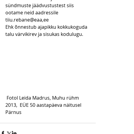
sündmuste jäädvustustest siis 
ootame neid aadressile 
tiiu.rebane@eaa,ee
Ehk õnnestub ajapikku kokkukoguda 
talu värvikirev ja sisukas kodulugu.
 Fotol Leida Madrus, Muhu rühm
2013,  EÜE 50 aastapäeva näitusel 
Pärnus