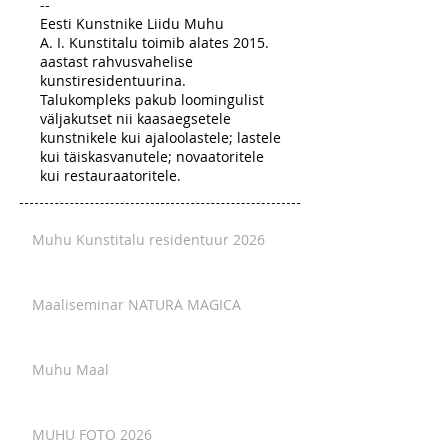
--
Eesti Kunstnike Liidu Muhu
A. I. Kunstitalu toimib alates 2015.
aastast rahvusvahelise
kunstiresidentuurina.
Talukompleks pakub loomingulist
väljakutset nii kaasaegsetele
kunstnikele kui ajaloolastele; lastele
kui täiskasvanutele; novaatoritele
kui restauraatoritele.
Muhu Kunstitalu residentuur 2026
Maaliseminar NATURA MAGICA
Muhu Maal
MUHU FOTO 2026