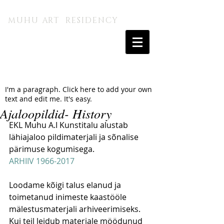
MUHU A.I. KUNSTITALU
MUHU ART RESIDENCY
I'm a paragraph. Click here to add your own
text and edit me. It's easy.
Ajaloopildid- History
EKL Muhu A.I Kunstitalu alustab 
lähiajaloo pildimaterjali ja sõnalise 
pärimuse kogumisega.
ARHIIV 1966-2017
Loodame kõigi talus elanud ja 
toimetanud inimeste kaastööle 
mälestusmaterjali arhiveerimiseks. 
Kui teil leidub materjale möödunud 