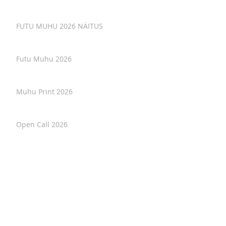
FUTU MUHU 2026 NÄITUS
Futu Muhu 2026
Muhu Print 2026
Open Call 2026
Soil as Text - interview with artist in
residency.
Osaluskutse. Loomelaager Natura
Magica 2026. Invitation