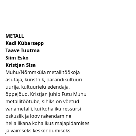
METALL
Kadi Kübarsepp
Taave Tuutma
Siim Esko
Kristjan Sisa
Muhu/Nõmmküla metallitöökoja 
asutaja, kunstnik, pärandikultuuri 
uurija, kultuurielu edendaja, 
õppejõud. Kristjan juhib Futu Muhu 
metallitöötube, sihiks on võetud 
vanametalli, kui kohaliku ressursi 
oskuslik ja loov rakendamine 
heliallikana kohalikus majapidamises 
ja vaimseks keskendumiseks.