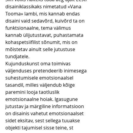
disainiklassikaks nimetatud «Vana 
Tooma» lambi, mis kannab endas 
disaini vaid sedavõrd, kuivõrd ta on 
funktsionaalne, tema välimus 
kannab ülijutustavat, puhastamata 
kohaspetsiifilist sõnumit, mis on 
mõistetav ainult selle jutustuse 
tundjatele.
Kujunduskunst oma toimivas 
väljenduses pretendeerib inimesega 
suhestumisele emotsionaalsel 
tasandil, milles väljendub kõige 
paremini looja taotluslik 
emotsionaalne hoiak. Igasugune 
jutustav ja märgiline informatsioon 
on disainis vahetut emotsionaalset 
sidet eksitav, sest sellega tuuakse 
objekti tajumisel sisse teine, st 