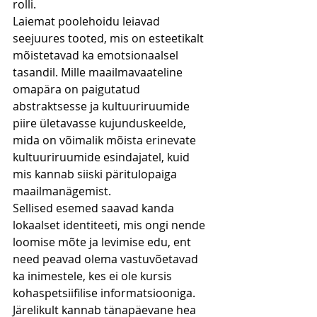
rolli.
Laiemat poolehoidu leiavad 
seejuures tooted, mis on esteetikalt 
mõistetavad ka emotsionaalsel 
tasandil. Mille maailmavaateline 
omapära on paigutatud 
abstraktsesse ja kultuuriruumide 
piire ületavasse kujunduskeelde, 
mida on võimalik mõista erinevate 
kultuuriruumide esindajatel, kuid 
mis kannab siiski päritulopaiga 
maailmanägemist.
Sellised esemed saavad kanda 
lokaalset identiteeti, mis ongi nende 
loomise mõte ja levimise edu, ent 
need peavad olema vastuvõetavad 
ka inimestele, kes ei ole kursis 
kohaspetsiifilise informatsiooniga. 
Järelikult kannab tänapäevane hea 