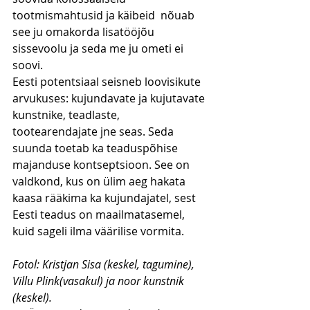
tootmismahtusid ja käibeid  nõuab 
see ju omakorda lisatööjõu 
sissevoolu ja seda me ju ometi ei 
soovi.
Eesti potentsiaal seisneb loovisikute 
arvukuses: kujundavate ja kujutavate 
kunstnike, teadlaste, 
tootearendajate jne seas. Seda 
suunda toetab ka teaduspõhise 
majanduse kontseptsioon. See on 
valdkond, kus on ülim aeg hakata 
kaasa rääkima ka kujundajatel, sest 
Eesti teadus on maailmatasemel, 
kuid sageli ilma väärilise vormita.
Fotol: Kristjan Sisa (keskel, tagumine), 
Villu Plink(vasakul) ja noor kunstnik 
(keskel).