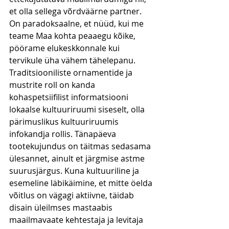
et olla sellega võrdväärne partner.
On paradoksaalne, et nüüd, kui me 
teame Maa kohta peaaegu kõike, 
pöörame elukeskkonnale kui 
tervikule üha vähem tähelepanu.
Traditsiooniliste ornamentide ja 
mustrite roll on kanda 
kohaspetsiifilist informatsiooni 
lokaalse kultuuriruumi siseselt, olla 
pärimuslikus kultuuriruumis 
infokandja rollis. Tänapäeva 
tootekujundus on täitmas sedasama 
ülesannet, ainult et järgmise astme 
suurusjärgus. Kuna kultuuriline ja 
esemeline läbikäimine, et mitte öelda 
võitlus on vägagi aktiivne, täidab 
disain üleilmses mastaabis 
maailmavaate kehtestaja ja levitaja 