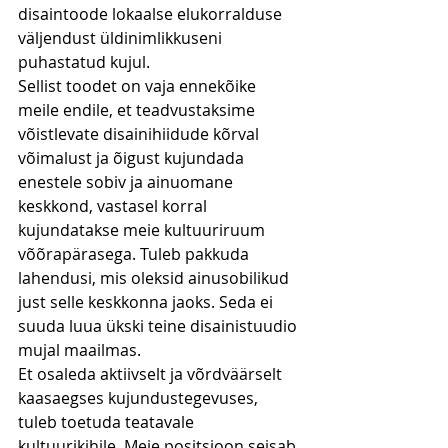
disaintoode lokaalse elukorralduse 
väljendust üldinimlikkuseni 
puhastatud kujul.
Sellist toodet on vaja ennekõike 
meile endile, et teadvustaksime 
võistlevate disainihiidude kõrval 
võimalust ja õigust kujundada 
enestele sobiv ja ainuomane 
keskkond, vastasel korral 
kujundatakse meie kultuuriruum 
võõrapärasega. Tuleb pakkuda 
lahendusi, mis oleksid ainusobilikud 
just selle keskkonna jaoks. Seda ei 
suuda luua ükski teine disainistuudio 
mujal maailmas.
Et osaleda aktiivselt ja võrdväärselt 
kaasaegses kujundustegevuses, 
tuleb toetuda teatavale 
kultuurikihile. Meie positsioon seisab 