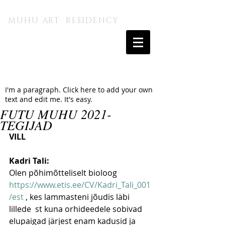
MUHU A.I. KUNSTITALU
MUHU ART RESIDENCY
I'm a paragraph. Click here to add your own
text and edit me. It's easy.
FUTU MUHU 2021-
TEGIJAD
VILL
Kadri Tali: 
Olen põhimõtteliselt bioloog 
https://www.etis.ee/CV/Kadri_Tali_001
/est
 , kes lammasteni jõudis läbi 
lillede  st kuna orhideedele sobivad 
elupaigad järjest enam kadusid ja 