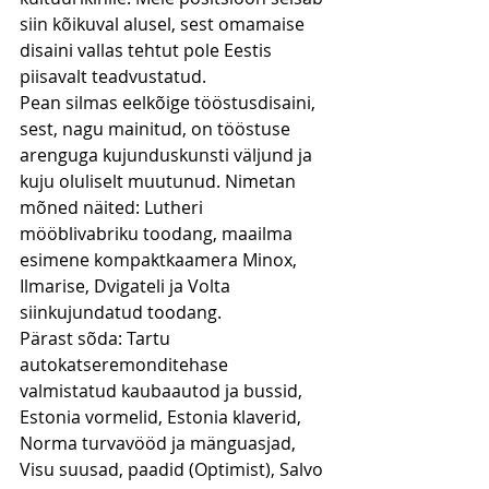
siin kõikuval alusel, sest omamaise 
disaini vallas tehtut pole Eestis 
piisavalt teadvustatud.
Pean silmas eelkõige tööstusdisaini, 
sest, nagu mainitud, on tööstuse 
arenguga kujunduskunsti väljund ja 
kuju oluliselt muutunud. Nimetan 
mõned näited: Lutheri 
mööblivabriku toodang, maailma 
esimene kompaktkaamera Minox, 
Ilmarise, Dvigateli ja Volta 
siinkujundatud toodang.
Pärast sõda: Tartu 
autokatseremonditehase 
valmistatud kaubaautod ja bussid, 
Estonia vormelid, Estonia klaverid, 
Norma turvavööd ja mänguasjad, 
Visu suusad, paadid (Optimist), Salvo 