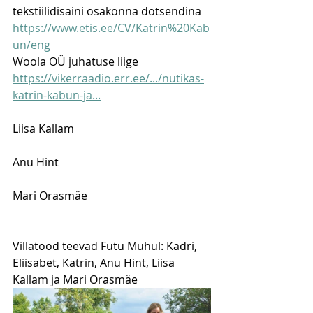
tekstiilidisaini osakonna dotsendina 
https://www.etis.ee/CV/Katrin%20Kab
un/eng
Woola OÜ juhatuse liige
https://vikerraadio.err.ee/.../nutikas-
katrin-kabun-ja...
Liisa Kallam
Anu Hint 
Mari Orasmäe
Villatööd teevad Futu Muhul: Kadri, 
Eliisabet, Katrin, Anu Hint, Liisa 
Kallam ja Mari Orasmäe