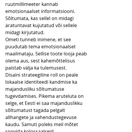
ruutmillimeeter kannab 
emotsionaalset informatsiooni. 
Sõltumata, kas sellel on midagi 
äratuntavat kujutatud või sellele 
midagi kirjutatud.
Ometi tunneb inimene, et see 
puudutab tema emotsionaalset 
maailmataju. Sellise toote looja peab 
olema aus, sest kahemõttelisus 
paistab välja ka tulemusest.
Disaini strateegiline roll on peale 
lokaalse identiteedi kandmise ka 
majandusliku sõltumatuse 
tugevdamises. Pikema aruteluta on 
selge, et Eesti ei saa majanduslikku 
sõltumatust tagada pelgalt 
allhangete ja vahendustegevuse 
kaudu. Samuti poleks meil mõtet 
soovida kolossaalseid 