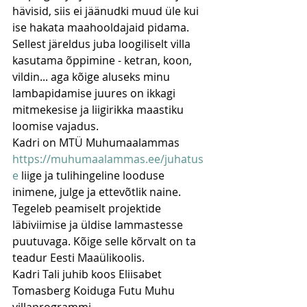
hävisid, siis ei jäänudki muud üle kui 
ise hakata maahooldajaid pidama. 
Sellest järeldus juba loogiliselt villa 
kasutama õppimine - ketran, koon, 
vildin... aga kõige aluseks minu 
lambapidamise juures on ikkagi 
mitmekesise ja liigirikka maastiku 
loomise vajadus.
Kadri on MTÜ Muhumaalammas 
https://muhumaalammas.ee/juhatus
e
 liige ja tulihingeline looduse 
inimene, julge ja ettevõtlik naine. 
Tegeleb peamiselt projektide 
läbiviimise ja üldise lammastesse 
puutuvaga. Kõige selle kõrvalt on ta 
teadur Eesti Maaülikoolis.
Kadri Tali juhib koos Eliisabet 
Tomasberg Koiduga Futu Muhu 