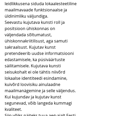
leidlikkusena siduda lokaalesteetiline 
maailmavaade funktsionaalse ja 
üldinimliku väljundiga.
Seevastu kujutava kunsti roll ja 
positsioon ühiskonnas on 
väljendada sõltumatust, 
ühiskonnakriitilisust, aga samuti 
sakraalsust. Kujutav kunst 
pretendeerib uudse informatsiooni 
edastamisele, ka püsiväärtuste 
säilitamisele. Kujutava kunsti 
seisukohalt ei ole tähtis niivõrd 
lokaalse identiteedi esindamine, 
kuivõrd loovisiku ainulaadne 
maailmanägemine ja selle väljendus. 
Kui kujundav ja kujutav kunst 
segunevad, võib langeda kummagi 
kvaliteet.
Siin võiks näiteks tuua aeg-ajalt Eesti 