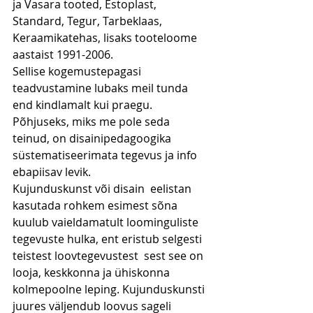
ja Vasara tooted, Estoplast, 
Standard, Tegur, Tarbeklaas, 
Keraamikatehas, lisaks tooteloome 
aastaist 1991-2006.
Sellise kogemustepagasi 
teadvustamine lubaks meil tunda 
end kindlamalt kui praegu. 
Põhjuseks, miks me pole seda 
teinud, on disainipedagoogika 
süstematiseerimata tegevus ja info 
ebapiisav levik.
Kujunduskunst või disain  eelistan 
kasutada rohkem esimest sõna  
kuulub vaieldamatult loominguliste 
tegevuste hulka, ent eristub selgesti 
teistest loovtegevustest  sest see on 
looja, keskkonna ja ühiskonna 
kolmepoolne leping. Kujunduskunsti 
juures väljendub loovus sageli 