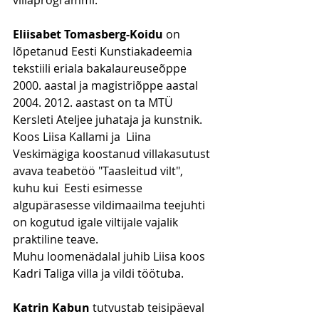
villaprogrammi.
Eliisabet Tomasberg-Koidu
 on 
lõpetanud Eesti Kunstiakadeemia 
tekstiili eriala bakalaureuseõppe 
2000. aastal ja magistriõppe aastal 
2004. 2012. aastast on ta MTÜ 
Kersleti Ateljee juhataja ja kunstnik.
Koos Liisa Kallami ja  Liina 
Veskimägiga koostanud villakasutust 
avava teabetöö "Taasleitud vilt", 
kuhu kui  Eesti esimesse 
algupärasesse vildimaailma teejuhti 
on kogutud igale viltijale vajalik 
praktiline teave. 
Muhu loomenädalal juhib Liisa koos 
Kadri Taliga villa ja vildi töötuba.
Katrin Kabun 
tutvustab teisipäeval 