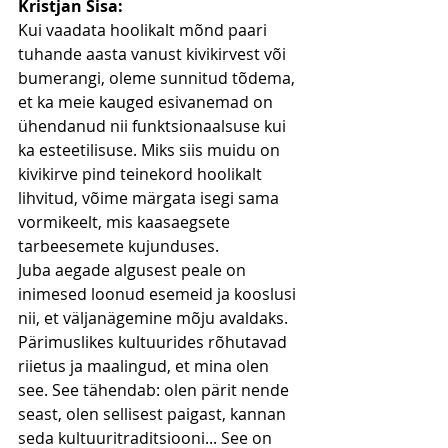
Kristjan Sisa: 
Kui vaadata hoolikalt mõnd paari 
tuhande aasta vanust kivikirvest või 
bumerangi, oleme sunnitud tõdema, 
et ka meie kauged esivanemad on 
ühendanud nii funktsionaalsuse kui 
ka esteetilisuse. Miks siis muidu on 
kivikirve pind teinekord hoolikalt 
lihvitud, võime märgata isegi sama 
vormikeelt, mis kaasaegsete 
tarbeesemete kujunduses.
Juba aegade algusest peale on 
inimesed loonud esemeid ja kooslusi 
nii, et väljanägemine mõju avaldaks. 
Pärimuslikes kultuurides rõhutavad 
riietus ja maalingud, et mina olen 
see. See tähendab: olen pärit nende 
seast, olen sellisest paigast, kannan 
seda kultuuritraditsiooni... See on 