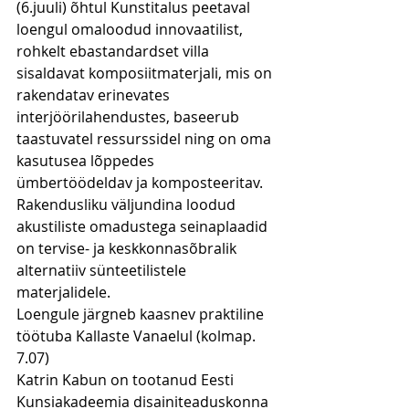
(6.juuli) õhtul Kunstitalus peetaval 
loengul omaloodud innovaatilist, 
rohkelt ebastandardset villa 
sisaldavat komposiitmaterjali, mis on 
rakendatav erinevates 
interjöörilahendustes, baseerub 
taastuvatel ressurssidel ning on oma 
kasutusea lõppedes 
ümbertöödeldav ja komposteeritav.
Rakendusliku väljundina loodud 
akustiliste omadustega seinaplaadid 
on tervise- ja keskkonnasõbralik 
alternatiiv sünteetilistele 
materjalidele.
Loengule järgneb kaasnev praktiline 
töötuba Kallaste Vanaelul (kolmap. 
7.07)
Katrin Kabun on tootanud Eesti 
Kunsiakadeemia disainiteaduskonna 