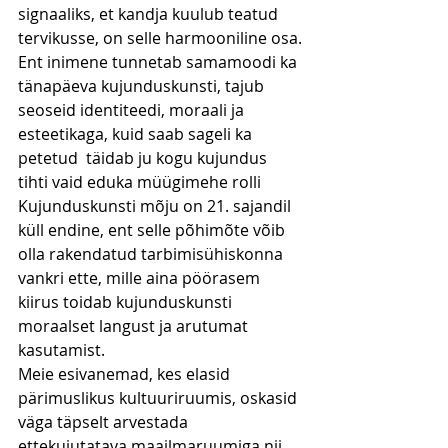
signaaliks, et kandja kuulub teatud 
tervikusse, on selle harmooniline osa.
Ent inimene tunnetab samamoodi ka 
tänapäeva kujunduskunsti, tajub 
seoseid identiteedi, moraali ja 
esteetikaga, kuid saab sageli ka 
petetud  täidab ju kogu kujundus 
tihti vaid eduka müügimehe rolli
Kujunduskunsti mõju on 21. sajandil 
küll endine, ent selle põhimõte võib 
olla rakendatud tarbimisühiskonna 
vankri ette, mille aina pöörasem 
kiirus toidab kujunduskunsti 
moraalset langust ja arutumat 
kasutamist.
Meie esivanemad, kes elasid 
pärimuslikus kultuuriruumis, oskasid 
väga täpselt arvestada 
ettekujutatava maailmaruumiga nii, 