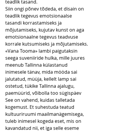
teadlik tasand.
Siin ongi põnev tõdeda, et disain on 
teadlik tegevus emotsionaalse 
tasandi korrastamiseks ja 
mõjutamiseks, kujutav kunst on aga 
emotsionaalne tegevus teadvuse 
korrale kutsumiseks ja mõjutamiseks.
«Vana Tooma» lambi paigutaksin 
seega suveniiride hulka, mille juures 
meenub Tallinna külastanud 
inimesele tänav, mida mööda sai 
jalutatud, müüja, kellelt lamp sai 
ostetud, tükike Tallinna ajalugu, 
paemüürid, võibolla too sügispäev
See on vahend, kuidas talletada 
kogemust. Et suhestuda teatud 
kultuuriruumi maailmanägemisega, 
tuleb inimesel kogeda eset, mis on 
kavandatud nii, et iga selle eseme 