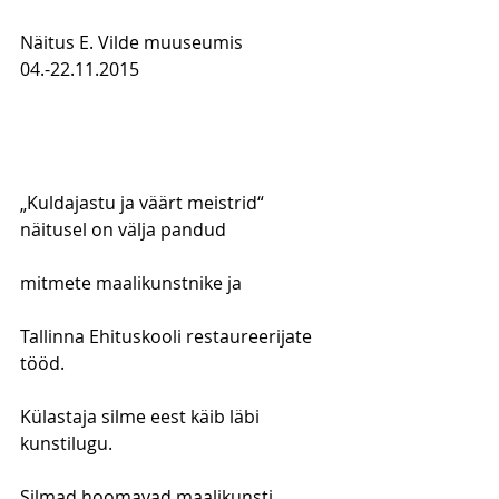
Näitus E. Vilde muuseumis 
04.-22.11.2015
„Kuldajastu ja väärt meistrid“ 
näitusel on välja pandud
mitmete maalikunstnike ja
Tallinna Ehituskooli restaureerijate 
tööd.
Külastaja silme eest käib läbi 
kunstilugu.
Silmad hoomavad maalikunsti 