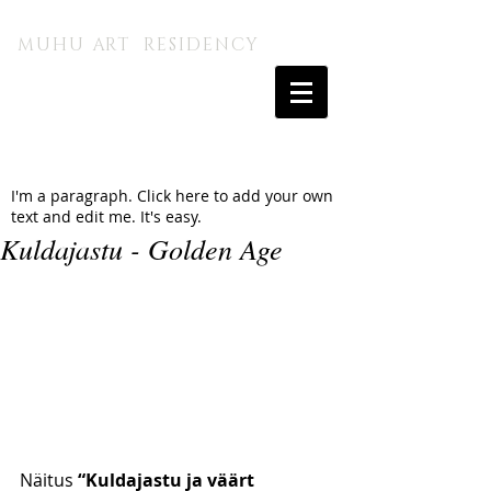
MUHU A.I. KUNSTITALU
MUHU ART RESIDENCY
I'm a paragraph. Click here to add your own
text and edit me. It's easy.
Kuldajastu - Golden Age
Näitus 
“Kuldajastu ja väärt 