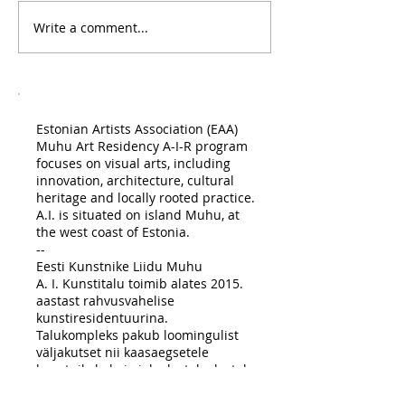
Write a comment...
Estonian Artists Association (EAA)
Muhu Art Residency A-I-R program
focuses on visual arts, including
innovation, architecture, cultural
heritage and locally rooted practice.
A.I. is situated on island Muhu, at
the west coast of Estonia.
--
Eesti Kunstnike Liidu Muhu
A. I. Kunstitalu toimib alates 2015.
aastast rahvusvahelise
kunstiresidentuurina.
Talukompleks pakub loomingulist
väljakutset nii kaasaegsetele
kunstnikele kui ajaloolastele; lastele
kui täiskasvanutele; novaatoritele
kui restauraatoritele.