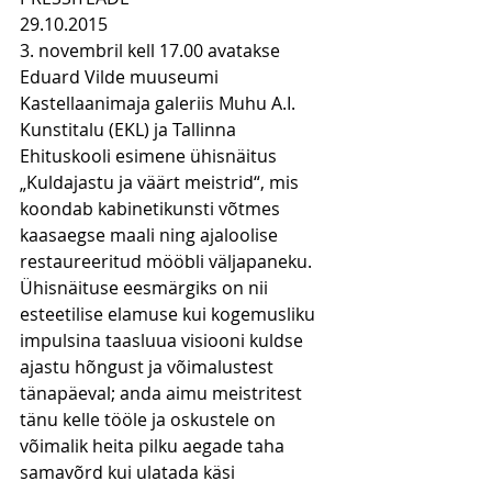
29.10.2015 
3. novembril kell 17.00 avatakse 
Eduard Vilde muuseumi 
Kastellaanimaja galeriis Muhu A.I. 
Kunstitalu (EKL) ja Tallinna 
Ehituskooli esimene ühisnäitus 
„Kuldajastu ja väärt meistrid“, mis 
koondab kabinetikunsti võtmes 
kaasaegse maali ning ajaloolise 
restaureeritud mööbli väljapaneku. 
Ühisnäituse eesmärgiks on nii 
esteetilise elamuse kui kogemusliku 
impulsina taasluua visiooni kuldse 
ajastu hõngust ja võimalustest 
tänapäeval; anda aimu meistritest 
tänu kelle tööle ja oskustele on 
võimalik heita pilku aegade taha 
samavõrd kui ulatada käsi 