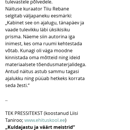
tulevastele põlvedele. 
Näituse kuraator Tiiu Rebane 
selgitab väljapaneku eesmärki: 
„Kabinet see on ajalugu, tänapäev ja 
vaade tulevikku läbi üksikisiku 
prisma. Näeme siin autorina iga 
inimest, kes oma ruumi kehtestada 
võtab. Kunagi oli väga moodne 
kinnistada oma mõtteid ning ideid 
materiaalsete tõendusmaterjalidega. 
Antud näitus astub sammu tagasi 
ajalukku ning püüab hetkeks korrata 
seda žesti.“ 
.. 
TEK PRESSITEKST (koostanud Liisi 
Taniroo; 
www.ehituskool.ee
)
„Kuldajastu ja väärt meistrid“