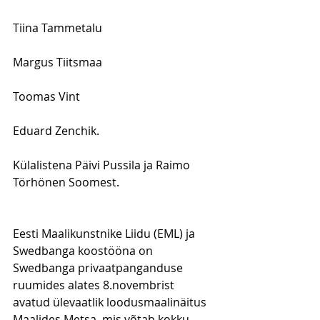
Tiina Tammetalu
Margus Tiitsmaa
Toomas Vint 
Eduard Zenchik. 
Külalistena Päivi Pussila ja Raimo 
Törhönen Soomest.
Eesti Maalikunstnike Liidu (EML) ja 
Swedbanga koostööna on 
Swedbanga privaatpanganduse 
ruumides alates 8.novembrist 
avatud ülevaatlik loodusmaalinäitus 
Maalides Metsa, mis võtab kokku 