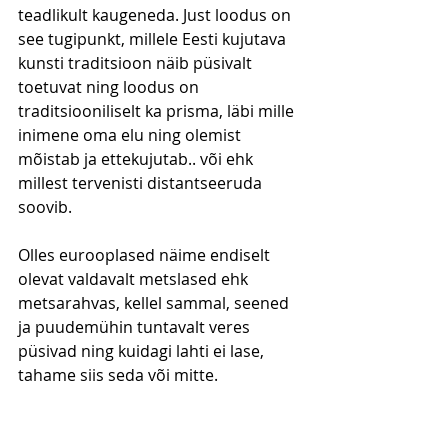
teadlikult kaugeneda. Just loodus on 
see tugipunkt, millele Eesti kujutava 
kunsti traditsioon näib püsivalt 
toetuvat ning loodus on 
traditsiooniliselt ka prisma, läbi mille 
inimene oma elu ning olemist 
mõistab ja ettekujutab.. või ehk 
millest tervenisti distantseeruda 
soovib. 
Olles eurooplased näime endiselt 
olevat valdavalt metslased ehk 
metsarahvas, kellel sammal, seened 
ja puudemühin tuntavalt veres 
püsivad ning kuidagi lahti ei lase, 
tahame siis seda või mitte.