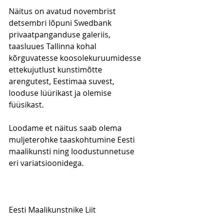
Näitus on avatud novembrist 
detsembri lõpuni Swedbank 
privaatpanganduse galeriis, 
taasluues Tallinna kohal 
kõrguvatesse koosolekuruumidesse 
ettekujutlust kunstimõtte 
arengutest, Eestimaa suvest, 
looduse lüürikast ja olemise 
füüsikast. 
Loodame et näitus saab olema 
muljeterohke taaskohtumine Eesti 
maalikunsti ning loodustunnetuse 
eri variatsioonidega.
Eesti Maalikunstnike Liit