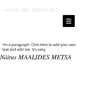
MUHU A.I. KUNSTITALU
MUHU ART RESIDENCY
I'm a paragraph. Click here to add your own
text and edit me. It's easy.
Näitus MAALIDES METSA