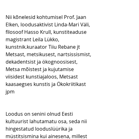
Nii kõnelesid kohtumisel Prof. Jaan 
Elken, loodusaktivist Linda-Mari Väli, 
filosoof Hasso Krull, kunstiteaduse 
magistrant Leila Lükko, 
kunstnik.kuraator Tiiu Rebane jt 
Metsast, metsikusest, nartsissismist, 
dekadentsist ja ökognoosisest, 
Metsa mõistest ja kujutamise 
viisidest kunstiajaloos, Metsast 
kaasaegses kunstis ja Ökokriitikast 
jpm 
Loodus on senini olnud Eesti 
kultuurist lahutamatu osa, seda nii 
hingestatud looduslüürika ja 
müstitsismina kui ainesena, millest 