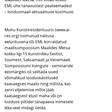
EML ühe tänavustest peateemadest 
– loodusmaali aktuaalsuse küsimuse.
Muhu Kunstiresidentuuris (www.ai-
res.org) toimunud näituse 
eelüritusena tõi EML korraldatud 
maalisümpoosium Maalides Metsa 
kokku ligi 15 kunstnikku Eestist, 
Soomest, Saksamaalt ja Venemaalt. 
Sümpoosiumi loengute - seminaride 
eesmärgiks oli selitada uued 
võimalikud looduskäsitlused 
kaasaegses maalis ning mõista, kas 
zanri viljelemise mõte jääb 
kaasaegsest elust maha või on 
looduse piltidel tänapäeva inimesele 
ikka veel midagi öelda.