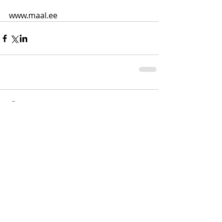
www.maal.ee
Comments
Write a comment...
Estonian Artists Association (EAA)
Muhu Art Residency A-I-R program
focuses on visual arts, including